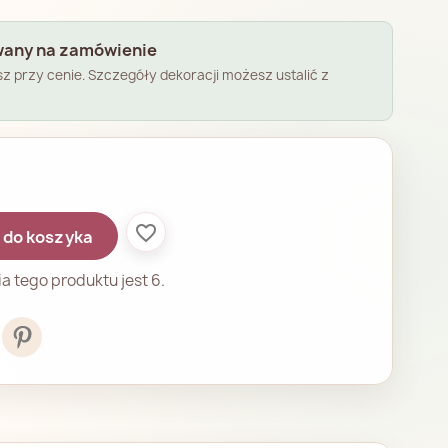
any na zamówienie
esz przy cenie. Szczegóły dekoracji możesz ustalić z
favorite_border
 do koszyka
a tego produktu jest 6.