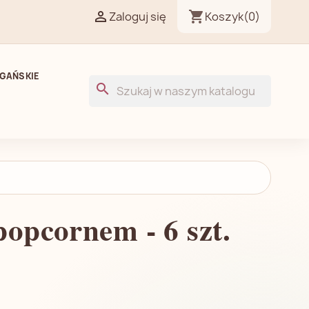

shopping_cart
Zaloguj się
Koszyk
(0)
GAŃSKIE
search
popcornem - 6 szt.