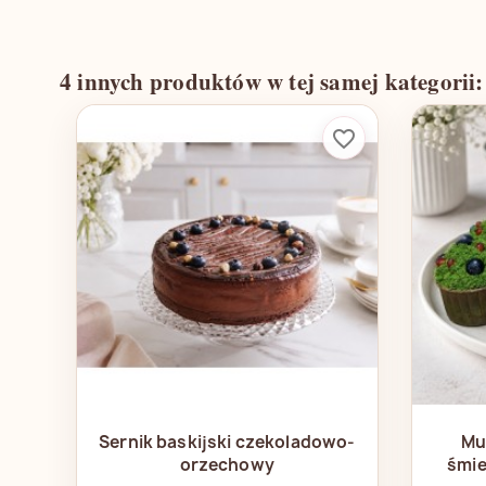
4 innych produktów w tej samej kategorii:
favorite_border
Szybki podgląd

Sernik baskijski czekoladowo-
Mu
orzechowy
śmie