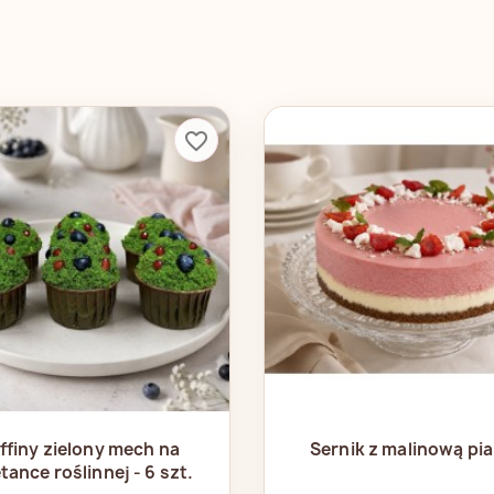
favorite_border
Szybki podgląd
Szybki podglą


ffiny zielony mech na
Sernik z malinową pi
tance roślinnej - 6 szt.