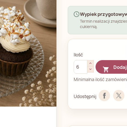
schedule
Wypiek przygotowyw
Termin realizacji znajdzi
cukiernią.
Ilość
Dodaj

Minimalna ilość zamówieni
Udostępnij