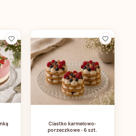
favorite_border
favorite_border
d
Szybki podgląd

anką
Ciastko karmelowo-
porzeczkowe - 6 szt.