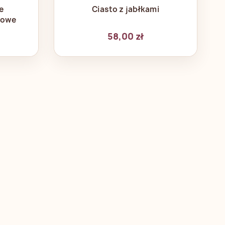
d
Szybki podgląd

e
Ciasto z jabłkami
lowe
58,00 zł