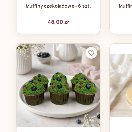
Szybki podgląd

Muffiny czekoladowe - 6 szt.
Muffi
48,00 zł
favorite_border