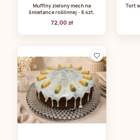
Szybki podgląd

Muffiny zielony mech na
Tort 
śmietance roślinnej - 6 szt.
72,00 zł
favorite_border