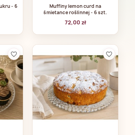
d
Szybki podgląd

kru - 6
Muffiny lemon curd na
śmietance roślinnej - 6 szt.
72,00 zł
favorite_border
favorite_border