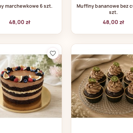
Szybki podgląd
Szybki podglą


ny marchewkowe 6 szt.
Muffiny bananowe bez cu
szt.
48,00 zł
48,00 zł
favorite_border