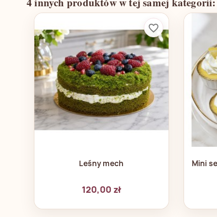
4 innych produktów w tej samej kategorii:
favorite_border
Szybki podgląd

Leśny mech
Mini se
120,00 zł