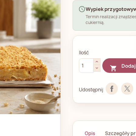
schedule
Wypiek przygotowyw
Termin realizacji znajdzi
cukiernią.
Ilość
Dodaj

Udostępnij
Opis
Szczegóły p