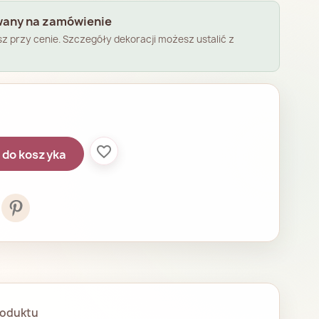
any na zamówienie
esz przy cenie. Szczegóły dekoracji możesz ustalić z
favorite_border
 do koszyka
roduktu