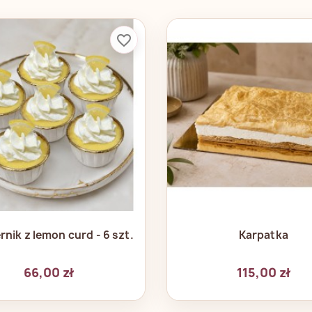
favorite_border
Szybki podgląd
Szybki podglą


rnik z lemon curd - 6 szt.
Karpatka
66,00 zł
115,00 zł