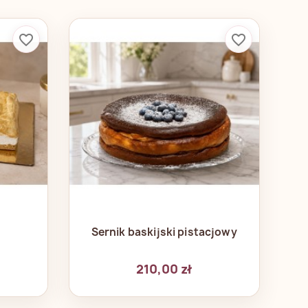
favorite_border
favorite_border
d
Szybki podgląd

Sernik baskijski pistacjowy
210,00 zł