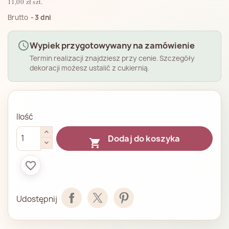
11,00 zł szt.
Brutto
3 dni
schedule
Wypiek przygotowywany na zamówienie
Termin realizacji znajdziesz przy cenie. Szczegóły
dekoracji możesz ustalić z cukiernią.
Ilość
Dodaj do koszyka

favorite_border
Udostępnij