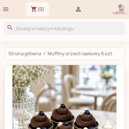

shopping_cart

(0)
search
Strona główna
Muffiny orzech laskowy 6 szt.