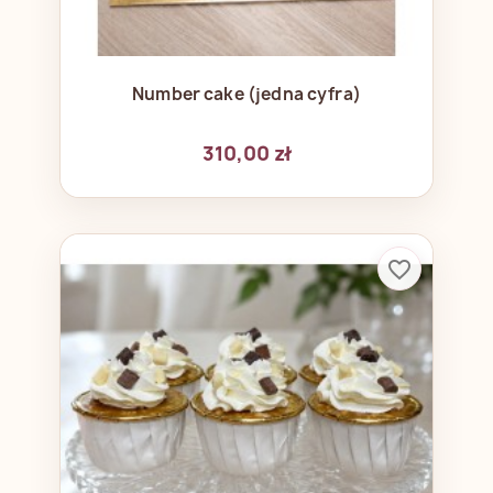
Number cake (jedna cyfra)
310,00 zł
favorite_border